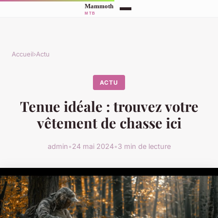
Accueil
›
Actu
ACTU
Tenue idéale : trouvez votre
vêtement de chasse ici
admin
•
24 mai 2024
•
3 min de lecture