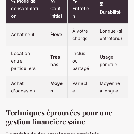
🔍 Mode de
💰
🔧
⏳
consommati
Coût
Entretie
Durabilité
on
initial
n
À votre
Longue (si
Achat neuf
Élevé
charge
entretenu)
Location
Inclus
Très
Usage
entre
ou
bas
ponctuel
particuliers
partagé
Achat
Moye
Variabl
Moyenne
d'occasion
n
e
à longue
Techniques éprouvées pour une
gestion financière saine