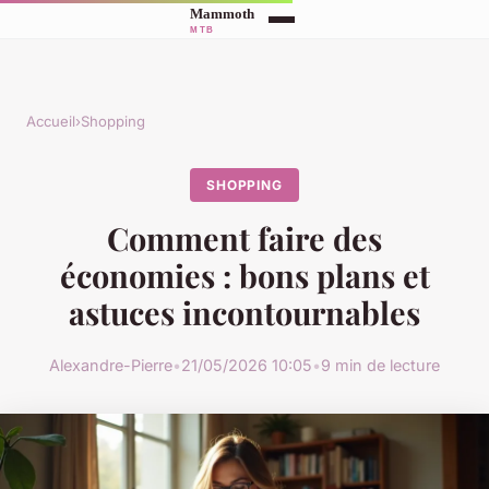
Accueil
›
Shopping
SHOPPING
Comment faire des
économies : bons plans et
astuces incontournables
Alexandre-Pierre
•
21/05/2026 10:05
•
9 min de lecture